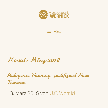
Zum
Inhalt
springen
Menü
Monat:
März 2018
Autogenes Training-zertifiziert Neue
Termine
13. März 2018
von
U.C. Wernick