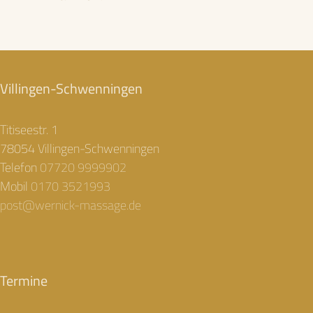
Villingen-Schwenningen
Titiseestr. 1
78054 Villingen-Schwenningen
Telefon
07720 9999902
Mobil
0170 3521993
post@wernick-massage.de
Termine