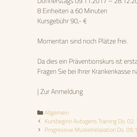
Donnerstags 09.11.2017 – 28.12.2
8 Einheiten a 60 Minuten
Kursgebühr 90,- €
Momentan sind noch Plätze frei.
Da dies ein Präventionskurs ist ers
Fragen Sie bei Ihrer Krankenkasse n
| Zur Anmeldung
Kategorien
Allgemein
Kursbeginn Autogens Training Do. 02
Progressive Muskelrelaxation Do. 09